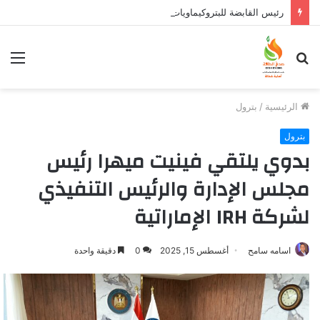
رئيس القابضة للبتروكيماويات يتفقد مصنع ووتك لإنتاج الواح MDF الخشبية من قش الأرز
بحث
الق
عن
الرئيسية
/
بترول
بترول
بدوي يلتقي فينيت ميهرا رئيس
مجلس الإدارة والرئيس التنفيذي
لشركة IRH الإماراتية
اسامه سامح
أغسطس 15, 2025
0
دقيقة واحدة