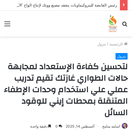
رئيس القابضة للبتروكيماويات يتفقد مصنع ووتك لإنتاج الواح MDF الخشبية من قش الأرز
بحث
الق
عن
الرئيسية
/
بترول
بترول
لتحسين كفاءة الإستعداد لمجابهة
حالات الطواري غازتك تقيم تدريب
عملي علي استخدام وحدات الإطفاء
المتنقلة بمحطات إيني للوقود
السائل
اسامه سامح
أغسطس 14, 2025
0
دقيقة واحدة