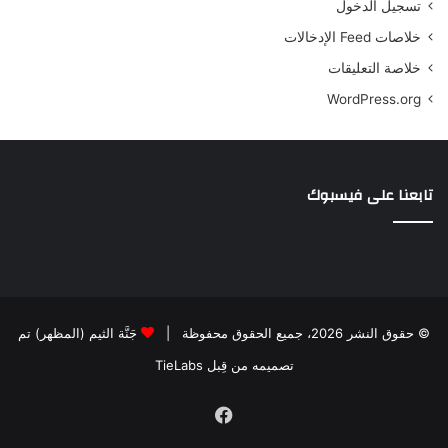
تسجيل الدخول
خلاصات Feed الإدخالات
خلاصة التعليقات
WordPress.org
تابعنا على فيسبوك
© حقوق النشر 2026، جميع الحقوق محفوظة |
جَنَّة الثيم (المظهر) تم
تصميمه من قِبل TieLabs
فيسبوك