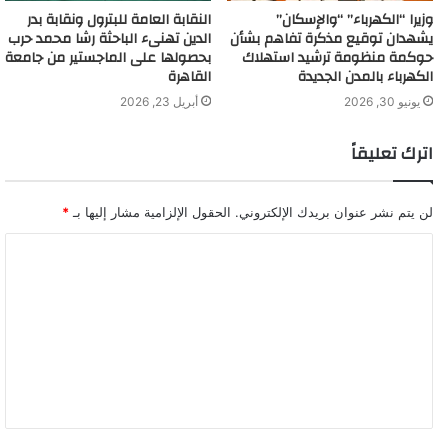
وزيرا “الكهرباء” “والإسكان”
النقابة العامة للبترول ونقابة بدر
يشهدان توقيع مذكرة تفاهم بشأن
الدين تهنىء الباحثة رشا محمد حرب
حوكمة منظومة ترشيد استهلاك
بحصولها على الماجستير من جامعة
الكهرباء بالمدن الجديدة
القاهرة
يونيو 30, 2026
أبريل 23, 2026
اترك تعليقاً
لن يتم نشر عنوان بريدك الإلكتروني.
الحقول الإلزامية مشار إليها بـ
*
ا
ل
ت
ع
ل
ي
ق