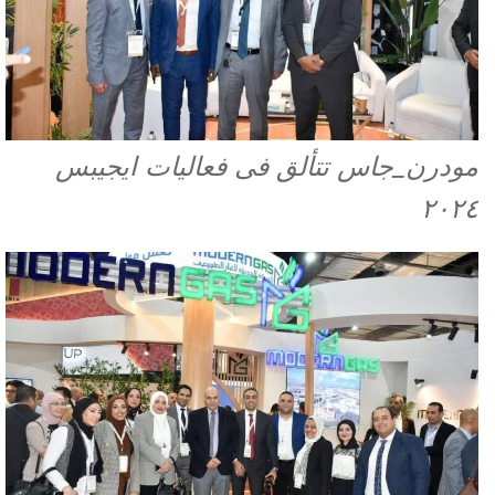
مودرن_جاس تتألق فى فعاليات ايجيبس
٢٠٢٤