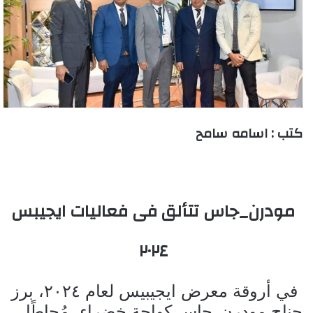
كتب : اسامه سامح
مودرن_جاس تتألق فى فعاليات ايجيبس
٢٠٢٤
في أروقة معرض ايجيبيس لعام ٢٠٢٤، برز
جناح مودرن_جاس كواحة خضراء، مُحاطًا