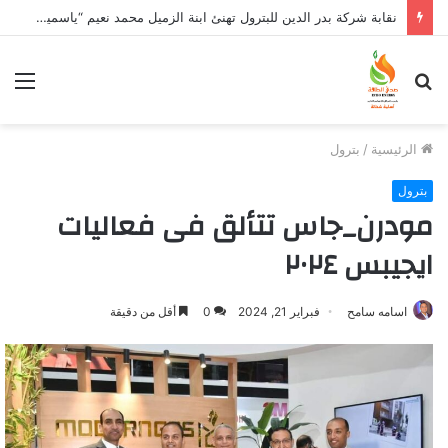
وزير البترول والثروة المعدنية يبحث مع إكسون موبيل العالمية آليات تنفيذ مذكرة التفاهم لربط اكتشافات الشركة في قبرص بالبنية التحتية المصرية
بحث
الق
عن
الرئيسية
/
بترول
بترول
مودرن_جاس تتألق فى فعاليات
ايجيبس ٢٠٢٤
اسامه سامح
فبراير 21, 2024
0
أقل من دقيقة