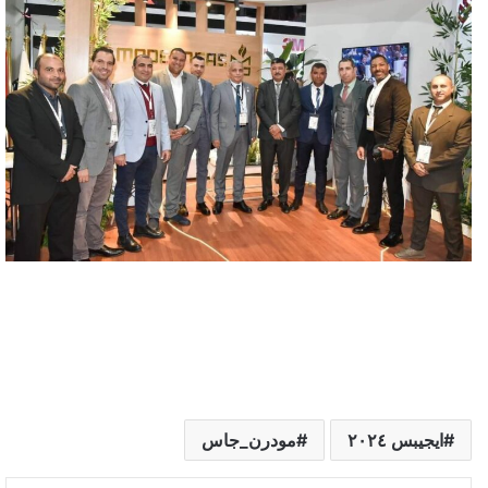
ايجيبس ٢٠٢٤
مودرن_جاس