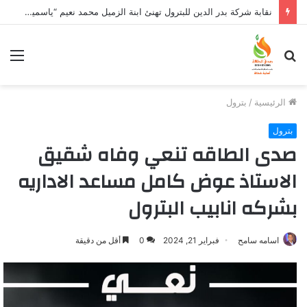
نقابة شركة بدر الدين للبترول تهنئ ابنة الزميل محمد نعيم “ياسمين” بتخرجها وتفوقها
بحث
الق
عن
الرئيسية
/
بترول
بترول
صدى الطاقه تنعي وفاه شقيق
الاستاذ عوض كامل مساعد الاداريه
بشركه انابيب البترول
اسامه سامح
فبراير 21, 2024
0
أقل من دقيقة