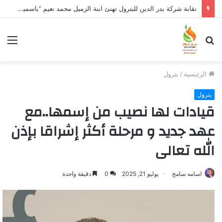
نقابة شركة بدر الدين للبترول تهنئ ابنة الزميل محمد نعيم “ياسمين” بتخرجها وتفوقها
بحث
الق
عن
الرئيسية
/
بترول
بترول
قيادات لها نصيب من إسمها..مع
عهد جديد و مرحلة أكثر إشراقا بإذن
الله تعالى
اسامه سامح
يوليو 21, 2025
0
دقيقة واحدة