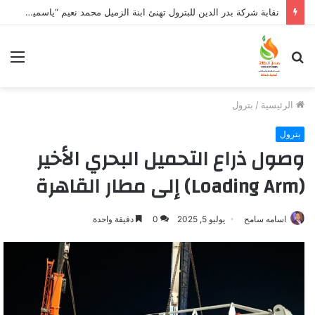
نقابة شركة بدر الدين للبترول تهنئ ابنة الزميل محمد نعيم “ياسمين” بتخرجها وتفوقها
بحث
الق
عن
الرئيسية
/
بترول
بترول
وصول ذراع التحميل البحري الأخير
(Loading Arm) إلى مطار القاهرة
اسامه سامح
يوليو 5, 2025
0
دقيقة واحدة