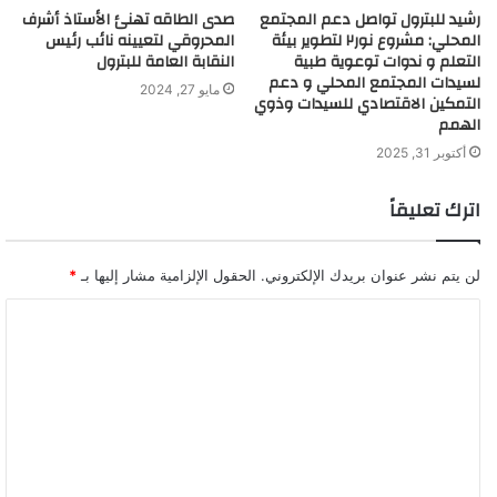
رشيد للبترول تواصل دعم المجتمع
صدى الطاقه تهنئ الأستاذ أشرف
المحلي: مشروع نور٢ لتطوير بيئة
المحروقي لتعيينه نائب رئيس
التعلم و ندوات توعوية طبية
النقابة العامة للبترول
لسيدات المجتمع المحلي و دعم
مايو 27, 2024
التمكين الاقتصادي للسيدات وذوي
الهمم
أكتوبر 31, 2025
اترك تعليقاً
لن يتم نشر عنوان بريدك الإلكتروني.
الحقول الإلزامية مشار إليها بـ
*
ا
ل
ت
ع
ل
ي