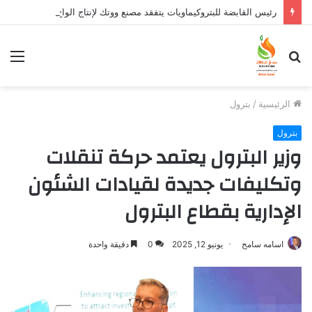
رئيس القابضة للبتروكيماويات يتفقد مصنع ووتك لإنتاج الواح MDF الخشبية من قش الأرز
بحث
الق
عن
الرئيسية
/
بترول
بترول
وزير البترول يعتمد حركة تنقلات
وتكليفات جديدة لقيادات الشئون
الإدارية بقطاع البترول
اسامه سامح
يونيو 12, 2025
0
دقيقة واحدة