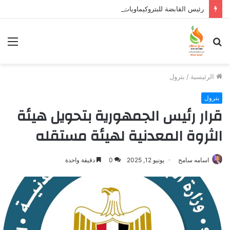
رئيس القابضة للبتروكيماويات يتفقد مصنع ووتك لإنتاج الواح MDF الخشبية من قش الأرز
بحث
الق
عن
الرئيسية
/
بترول
بترول
قرار رئيس الجمهورية بتحويل هيئة
الثروة المعدنية لهيئة مستقله
اسامه سامح
يونيو 12, 2025
0
دقيقة واحدة