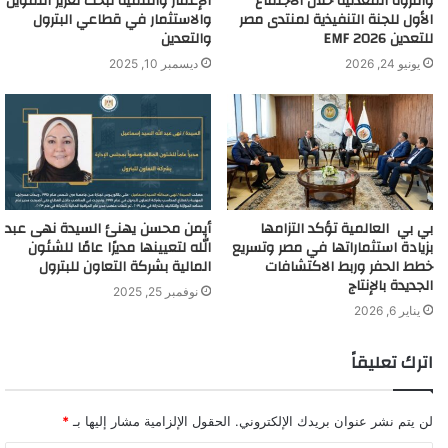
والثروة المعدنية خلال الاجتماع
الإعمار والتنمية لبحث تعزيز التمويل
الأول للجنة التنفيذية لمنتدى مصر
والاستثمار في قطاعي البترول
للتعدين 2026 EMF
والتعدين
يونيو 24, 2026
ديسمبر 10, 2025
بي بي العالمية تؤكد التزامها
أيمن محسن يهنئ السيدة نهى عبد
بزيادة استثماراتها في مصر وتسريع
الله لتعيينها مديرًا عامًا للشئون
خطط الحفر وربط الاكتشافات
المالية بشركة التعاون للبترول
الجديدة بالإنتاج
نوفمبر 25, 2025
يناير 6, 2026
اترك تعليقاً
لن يتم نشر عنوان بريدك الإلكتروني.
الحقول الإلزامية مشار إليها بـ
*