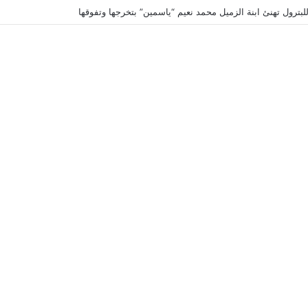
لبترول تهنئ ابنة الزميل محمد نعيم “ياسمين” بتخرجها وتفوقها