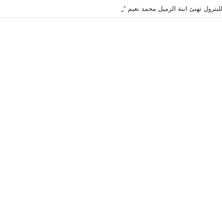
لبترول تهنئ ابنة الزميل محمد نعيم “ياسمين” بتخرجها وتفوقها