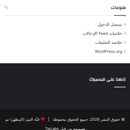
منوعات
تسجيل الدخول
خلاصات Feed الإدخالات
خلاصة التعليقات
WordPress.org
تابعنا على فيسبوك
© حقوق النشر 2026، جميع الحقوق محفوظة |
جَنَّة الثيم (المظهر) تم
تصميمه من قِبل TieLabs