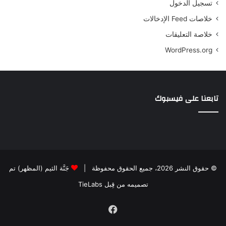
تسجيل الدخول
خلاصات Feed الإدخالات
خلاصة التعليقات
WordPress.org
تابعنا على فيسبوك
© حقوق النشر 2026، جميع الحقوق محفوظة |
جَنَّة الثيم (المظهر) تم
تصميمه من قِبل TieLabs
فيسبوك