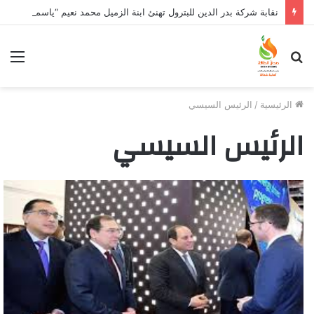
نقابة شركة بدر الدين للبترول تهنئ ابنة الزميل محمد نعيم “ياسمين” بتخرجها وتفوقها
بحث
الق
عن
الرئيسية
/
الرئيس السيسي
الرئيس السيسي