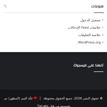
منوعات
تسجيل الدخول
خلاصات Feed الإدخالات
خلاصة التعليقات
WordPress.org
تابعنا على فيسبوك
© حقوق النشر 2026، جميع الحقوق محفوظة |
جَنَّة الثيم (المظهر) تم
تصميمه من قِبل TieLabs