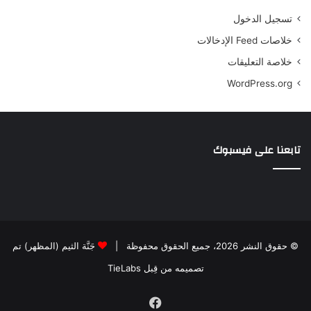
تسجيل الدخول
خلاصات Feed الإدخالات
خلاصة التعليقات
WordPress.org
تابعنا على فيسبوك
© حقوق النشر 2026، جميع الحقوق محفوظة |
جَنَّة الثيم (المظهر) تم
تصميمه من قِبل TieLabs
فيسبوك